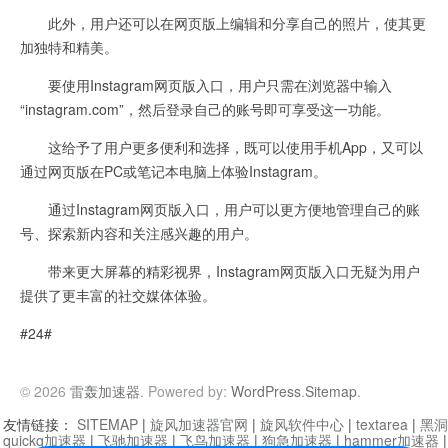
此外，用户还可以在网页版上编辑和分享自己的照片，使其更
加独特和精美。
要使用Instagram网页版入口，用户只需在浏览器中输入
“instagram.com”，然后登录自己的账号即可享受这一功能。
这给予了用户更多便利和选择，既可以使用手机App，又可以
通过网页版在PC或笔记本电脑上体验Instagram。
通过Instagram网页版入口，用户可以更方便地管理自己的账
号、探索新内容和关注感兴趣的用户。
带来更大屏幕的精彩视界，Instagram网页版入口无疑为用户
提供了更丰富的社交媒体体验。
#24#
© 2026
雷轰加速器
. Powered by:
WordPress
.
Sitemap
.
友情链接：
SITEMAP
|
旋风加速器官网
|
旋风软件中心
|
textarea
|
黑洞
quickq加速器
|
飞驰加速器
|
飞鸟加速器
|
狗急加速器
|
hammer加速器