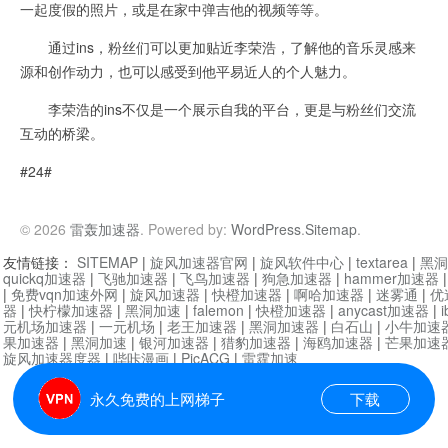
一起度假的照片，或是在家中弹吉他的视频等等。
通过ins，粉丝们可以更加贴近李荣浩，了解他的音乐灵感来
源和创作动力，也可以感受到他平易近人的个人魅力。
李荣浩的ins不仅是一个展示自我的平台，更是与粉丝们交流
互动的桥梁。
#24#
© 2026
雷轰加速器
. Powered by:
WordPress
.
Sitemap
.
友情链接：
SITEMAP
|
旋风加速器官网
|
旋风软件中心
|
textarea
|
黑洞
quickq加速器
|
飞驰加速器
|
飞鸟加速器
|
狗急加速器
|
hammer加速器
|
免费vqn加速外网
|
旋风加速器
|
快橙加速器
|
啊哈加速器
|
迷雾通
|
优
器
|
快柠檬加速器
|
黑洞加速
|
falemon
|
快橙加速器
|
anycast加速器
|
i
元机场加速器
|
一元机场
|
老王加速器
|
黑洞加速器
|
白石山
|
小牛加速
果加速器
|
黑洞加速
|
银河加速器
|
猎豹加速器
|
海鸥加速器
|
芒果加速
旋风加速器度器
|
哔咔漫画
|
PicACG
|
雷霆加速
永久免费的上网梯子
下载