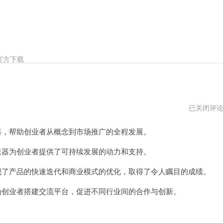
官方下载
aha
已关闭评
加
速
，帮助创业者从概念到市场推广的全程发展。
器
安
卓
器为创业者提供了可持续发展的动力和支持。
下
载
了产品的快速迭代和商业模式的优化，取得了令人瞩目的成绩。
创业者搭建交流平台，促进不同行业间的合作与创新。
。