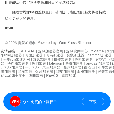
时也能从中获得不少美妆和时尚的灵感和启示。
随着官恩娜ins粉丝数量的不断增加，相信她的魅力将会持续
吸引更多人的关注。
#24#
© 2026
雷轰加速器
. Powered by:
WordPress
.
Sitemap
.
友情链接：
SITEMAP
|
旋风加速器官网
|
旋风软件中心
|
textarea
|
黑洞
quickq加速器
|
飞驰加速器
|
飞鸟加速器
|
狗急加速器
|
hammer加速器
|
免费vqn加速外网
|
旋风加速器
|
快橙加速器
|
啊哈加速器
|
迷雾通
|
优
器
|
快柠檬加速器
|
黑洞加速
|
falemon
|
快橙加速器
|
anycast加速器
|
i
元机场加速器
|
一元机场
|
老王加速器
|
黑洞加速器
|
白石山
|
小牛加速
果加速器
|
黑洞加速
|
银河加速器
|
猎豹加速器
|
海鸥加速器
|
芒果加速
旋风加速器度器
|
哔咔漫画
|
PicACG
|
雷霆加速
永久免费的上网梯子
下载