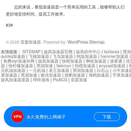
总的来说，番茄加速器是一个简单实用的工具，能够帮助人们
更好地安排时间、提高工作效率。
#3#
© 2026
雷轰加速器
. Powered by:
WordPress
.
Sitemap
.
友情链接：
SITEMAP
|
旋风加速器官网
|
旋风软件中心
|
textarea
|
黑洞
quickq加速器
|
飞驰加速器
|
飞鸟加速器
|
狗急加速器
|
hammer加速器
|
免费vqn加速外网
|
旋风加速器
|
快橙加速器
|
啊哈加速器
|
迷雾通
|
优
器
|
快柠檬加速器
|
黑洞加速
|
falemon
|
快橙加速器
|
anycast加速器
|
i
元机场加速器
|
一元机场
|
老王加速器
|
黑洞加速器
|
白石山
|
小牛加速
果加速器
|
黑洞加速
|
银河加速器
|
猎豹加速器
|
海鸥加速器
|
芒果加速
旋风加速器度器
|
哔咔漫画
|
PicACG
|
雷霆加速
永久免费的上网梯子
下载