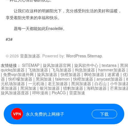
让我们在这样的明媚阳光下，充分感受到生活的美好和温暖，
享受着阳光带来的幸福和快乐。
愿每一天都能如此Ensoleillé。
#3#
© 2026
雷轰加速器
. Powered by:
WordPress
.
Sitemap
.
友情链接：
SITEMAP
|
旋风加速器官网
|
旋风软件中心
|
textarea
|
黑洞
quickq加速器
|
飞驰加速器
|
飞鸟加速器
|
狗急加速器
|
hammer加速器
|
免费vqn加速外网
|
旋风加速器
|
快橙加速器
|
啊哈加速器
|
迷雾通
|
优
器
|
快柠檬加速器
|
黑洞加速
|
falemon
|
快橙加速器
|
anycast加速器
|
i
元机场加速器
|
一元机场
|
老王加速器
|
黑洞加速器
|
白石山
|
小牛加速
果加速器
|
黑洞加速
|
银河加速器
|
猎豹加速器
|
海鸥加速器
|
芒果加速
旋风加速器度器
|
哔咔漫画
|
PicACG
|
雷霆加速
永久免费的上网梯子
下载