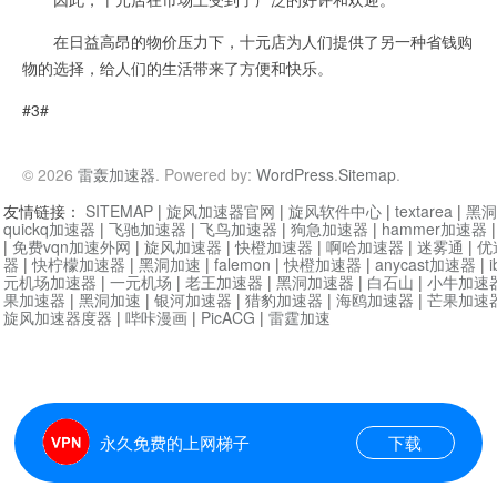
在日益高昂的物价压力下，十元店为人们提供了另一种省钱购
物的选择，给人们的生活带来了方便和快乐。
#3#
© 2026
雷轰加速器
. Powered by:
WordPress
.
Sitemap
.
友情链接：
SITEMAP
|
旋风加速器官网
|
旋风软件中心
|
textarea
|
黑洞
quickq加速器
|
飞驰加速器
|
飞鸟加速器
|
狗急加速器
|
hammer加速器
|
免费vqn加速外网
|
旋风加速器
|
快橙加速器
|
啊哈加速器
|
迷雾通
|
优
器
|
快柠檬加速器
|
黑洞加速
|
falemon
|
快橙加速器
|
anycast加速器
|
i
元机场加速器
|
一元机场
|
老王加速器
|
黑洞加速器
|
白石山
|
小牛加速
果加速器
|
黑洞加速
|
银河加速器
|
猎豹加速器
|
海鸥加速器
|
芒果加速
旋风加速器度器
|
哔咔漫画
|
PicACG
|
雷霆加速
永久免费的上网梯子
下载