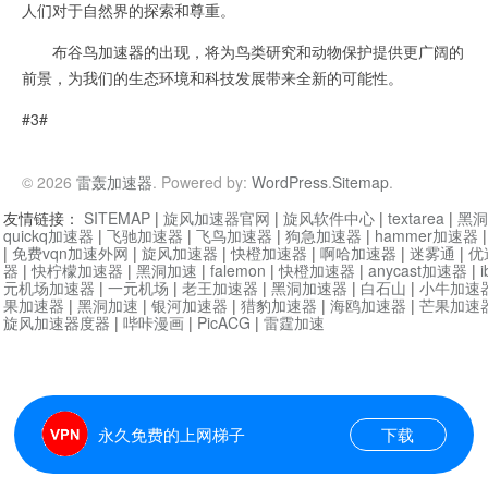
人们对于自然界的探索和尊重。
布谷鸟加速器的出现，将为鸟类研究和动物保护提供更广阔的
前景，为我们的生态环境和科技发展带来全新的可能性。
#3#
© 2026
雷轰加速器
. Powered by:
WordPress
.
Sitemap
.
友情链接：
SITEMAP
|
旋风加速器官网
|
旋风软件中心
|
textarea
|
黑洞
quickq加速器
|
飞驰加速器
|
飞鸟加速器
|
狗急加速器
|
hammer加速器
|
免费vqn加速外网
|
旋风加速器
|
快橙加速器
|
啊哈加速器
|
迷雾通
|
优
器
|
快柠檬加速器
|
黑洞加速
|
falemon
|
快橙加速器
|
anycast加速器
|
i
元机场加速器
|
一元机场
|
老王加速器
|
黑洞加速器
|
白石山
|
小牛加速
果加速器
|
黑洞加速
|
银河加速器
|
猎豹加速器
|
海鸥加速器
|
芒果加速
旋风加速器度器
|
哔咔漫画
|
PicACG
|
雷霆加速
永久免费的上网梯子
下载