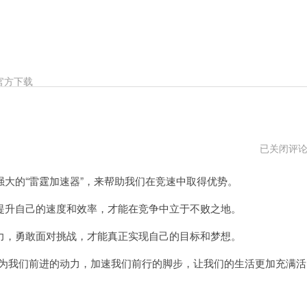
官方下载
雷
已关闭评
霆
加
的“雷霆加速器”，来帮助我们在竞速中取得优势。
器
速
破
升自己的速度和效率，才能在竞争中立于不败之地。
解
版
，勇敢面对挑战，才能真正实现自己的目标和梦想。
成为我们前进的动力，加速我们前行的脚步，让我们的生活更加充满活