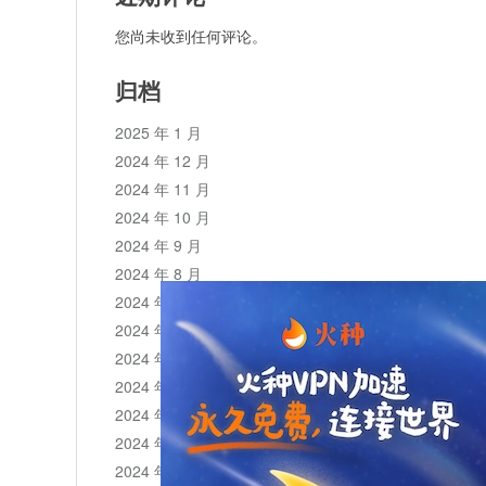
您尚未收到任何评论。
归档
2025 年 1 月
2024 年 12 月
2024 年 11 月
2024 年 10 月
2024 年 9 月
2024 年 8 月
2024 年 7 月
2024 年 6 月
2024 年 5 月
2024 年 4 月
2024 年 3 月
2024 年 2 月
2024 年 1 月