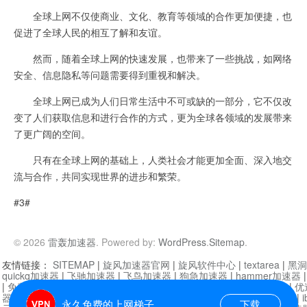
全球上网不仅使商业、文化、教育等领域的合作更加便捷，也
促进了全球人民的相互了解和友谊。
然而，随着全球上网的快速发展，也带来了一些挑战，如网络
安全、信息隐私等问题需要得到重视和解决。
全球上网已成为人们日常生活中不可或缺的一部分，它不仅改
变了人们获取信息和进行合作的方式，更为全球各领域的发展带来
了更广阔的空间。
只有在全球上网的基础上，人类社会才能更加全面、深入地交
流与合作，共同实现世界的进步和繁荣。
#3#
© 2026
雷轰加速器
. Powered by:
WordPress
.
Sitemap
.
友情链接：
SITEMAP
|
旋风加速器官网
|
旋风软件中心
|
textarea
|
黑洞
quickq加速器
|
飞驰加速器
|
飞鸟加速器
|
狗急加速器
|
hammer加速器
|
免费vqn加速外网
|
旋风加速器
|
快橙加速器
|
啊哈加速器
|
迷雾通
|
优
器
|
快柠檬加速器
|
黑洞加速
|
falemon
|
快橙加速器
|
anycast加速器
|
i
永久免费的上网梯子
下载