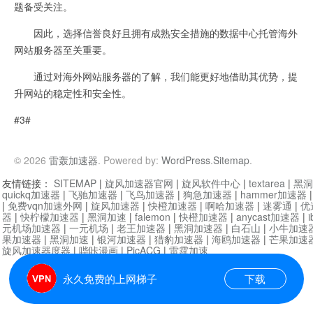
题备受关注。
因此，选择信誉良好且拥有成熟安全措施的数据中心托管海外
网站服务器至关重要。
通过对海外网站服务器的了解，我们能更好地借助其优势，提
升网站的稳定性和安全性。
#3#
© 2026
雷轰加速器
. Powered by:
WordPress
.
Sitemap
.
友情链接：
SITEMAP
|
旋风加速器官网
|
旋风软件中心
|
textarea
|
黑洞
quickq加速器
|
飞驰加速器
|
飞鸟加速器
|
狗急加速器
|
hammer加速器
|
免费vqn加速外网
|
旋风加速器
|
快橙加速器
|
啊哈加速器
|
迷雾通
|
优
器
|
快柠檬加速器
|
黑洞加速
|
falemon
|
快橙加速器
|
anycast加速器
|
i
元机场加速器
|
一元机场
|
老王加速器
|
黑洞加速器
|
白石山
|
小牛加速
果加速器
|
黑洞加速
|
银河加速器
|
猎豹加速器
|
海鸥加速器
|
芒果加速
旋风加速器度器
|
哔咔漫画
|
PicACG
|
雷霆加速
永久免费的上网梯子
下载