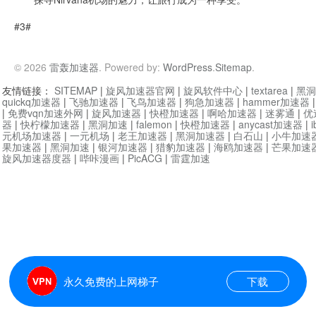
#3#
© 2026
雷轰加速器
. Powered by:
WordPress
.
Sitemap
.
友情链接：
SITEMAP
|
旋风加速器官网
|
旋风软件中心
|
textarea
|
黑洞
quickq加速器
|
飞驰加速器
|
飞鸟加速器
|
狗急加速器
|
hammer加速器
|
免费vqn加速外网
|
旋风加速器
|
快橙加速器
|
啊哈加速器
|
迷雾通
|
优
器
|
快柠檬加速器
|
黑洞加速
|
falemon
|
快橙加速器
|
anycast加速器
|
i
元机场加速器
|
一元机场
|
老王加速器
|
黑洞加速器
|
白石山
|
小牛加速
果加速器
|
黑洞加速
|
银河加速器
|
猎豹加速器
|
海鸥加速器
|
芒果加速
旋风加速器度器
|
哔咔漫画
|
PicACG
|
雷霆加速
永久免费的上网梯子
下载