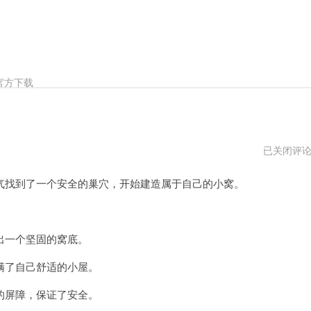
官方下载
小
已关闭评
狐
狸
找到了一个安全的巢穴，开始建造属于自己的小窝。
的
小
窝
。
打
不
一个坚固的窝底。
开
了自己舒适的小屋。
屏障，保证了安全。