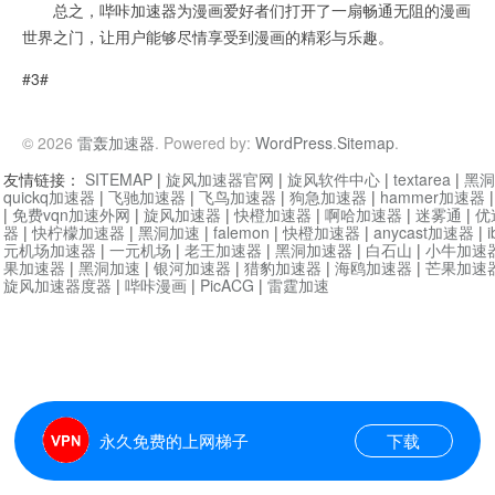
总之，哔咔加速器为漫画爱好者们打开了一扇畅通无阻的漫画
世界之门，让用户能够尽情享受到漫画的精彩与乐趣。
#3#
© 2026
雷轰加速器
. Powered by:
WordPress
.
Sitemap
.
友情链接：
SITEMAP
|
旋风加速器官网
|
旋风软件中心
|
textarea
|
黑洞
quickq加速器
|
飞驰加速器
|
飞鸟加速器
|
狗急加速器
|
hammer加速器
|
免费vqn加速外网
|
旋风加速器
|
快橙加速器
|
啊哈加速器
|
迷雾通
|
优
器
|
快柠檬加速器
|
黑洞加速
|
falemon
|
快橙加速器
|
anycast加速器
|
i
元机场加速器
|
一元机场
|
老王加速器
|
黑洞加速器
|
白石山
|
小牛加速
果加速器
|
黑洞加速
|
银河加速器
|
猎豹加速器
|
海鸥加速器
|
芒果加速
旋风加速器度器
|
哔咔漫画
|
PicACG
|
雷霆加速
永久免费的上网梯子
下载