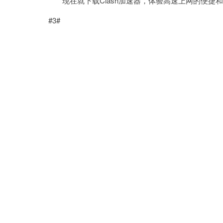
现在就下载Clash加速器，体验高速上网的便捷
#3#