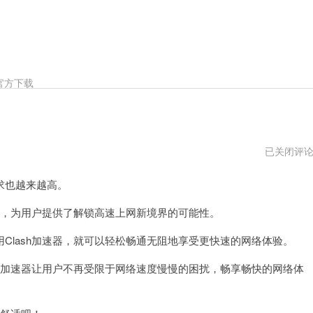
官方下载
clash
已关闭评
加
速
求也越来越高。
器
用
不
具，为用户提供了解锁高速上网新境界的可能性。
了
了
lash加速器，就可以轻松畅通无阻地享受更快速的网络体验。
h加速器让用户不再受限于网络速度慢慢的困扰，畅享畅快的网络体