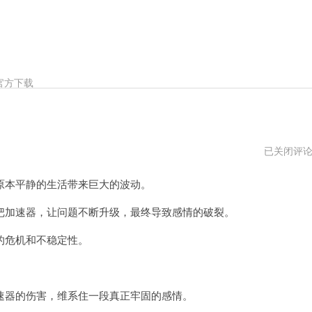
官方下载
小
已关闭评
三
加
本平静的生活带来巨大的波动。
速
器
vpm
加速器，让问题不断升级，最终导致感情的破裂。
危机和不稳定性。
。
器的伤害，维系住一段真正牢固的感情。