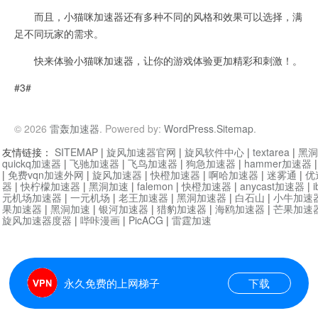
而且，小猫咪加速器还有多种不同的风格和效果可以选择，满
足不同玩家的需求。
快来体验小猫咪加速器，让你的游戏体验更加精彩和刺激！。
#3#
© 2026
雷轰加速器
. Powered by:
WordPress
.
Sitemap
.
友情链接：
SITEMAP
|
旋风加速器官网
|
旋风软件中心
|
textarea
|
黑洞
quickq加速器
|
飞驰加速器
|
飞鸟加速器
|
狗急加速器
|
hammer加速器
|
免费vqn加速外网
|
旋风加速器
|
快橙加速器
|
啊哈加速器
|
迷雾通
|
优
器
|
快柠檬加速器
|
黑洞加速
|
falemon
|
快橙加速器
|
anycast加速器
|
i
元机场加速器
|
一元机场
|
老王加速器
|
黑洞加速器
|
白石山
|
小牛加速
果加速器
|
黑洞加速
|
银河加速器
|
猎豹加速器
|
海鸥加速器
|
芒果加速
旋风加速器度器
|
哔咔漫画
|
PicACG
|
雷霆加速
永久免费的上网梯子
下载