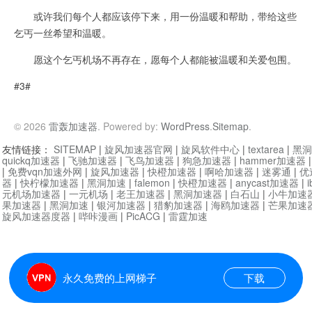
或许我们每个人都应该停下来，用一份温暖和帮助，带给这些
乞丐一丝希望和温暖。
愿这个乞丐机场不再存在，愿每个人都能被温暖和关爱包围。
#3#
© 2026
雷轰加速器
. Powered by:
WordPress
.
Sitemap
.
友情链接：
SITEMAP
|
旋风加速器官网
|
旋风软件中心
|
textarea
|
黑洞
quickq加速器
|
飞驰加速器
|
飞鸟加速器
|
狗急加速器
|
hammer加速器
|
免费vqn加速外网
|
旋风加速器
|
快橙加速器
|
啊哈加速器
|
迷雾通
|
优
器
|
快柠檬加速器
|
黑洞加速
|
falemon
|
快橙加速器
|
anycast加速器
|
i
元机场加速器
|
一元机场
|
老王加速器
|
黑洞加速器
|
白石山
|
小牛加速
果加速器
|
黑洞加速
|
银河加速器
|
猎豹加速器
|
海鸥加速器
|
芒果加速
旋风加速器度器
|
哔咔漫画
|
PicACG
|
雷霆加速
永久免费的上网梯子
下载