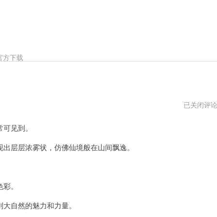
官方下载
青
已关闭评
森
云
常可见到。
免
费
试
出层层浓雾状，仿佛仙境般在山间飘逸。
用
色彩。
大自然的魅力和力量。