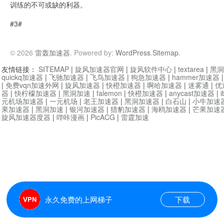
训练的不可或缺的利器。
#3#
© 2026
雷轰加速器
. Powered by:
WordPress
.
Sitemap
.
友情链接：
SITEMAP
|
旋风加速器官网
|
旋风软件中心
|
textarea
|
黑洞
quickq加速器
|
飞驰加速器
|
飞鸟加速器
|
狗急加速器
|
hammer加速器
|
免费vqn加速外网
|
旋风加速器
|
快橙加速器
|
啊哈加速器
|
迷雾通
|
优
器
|
快柠檬加速器
|
黑洞加速
|
falemon
|
快橙加速器
|
anycast加速器
|
i
元机场加速器
|
一元机场
|
老王加速器
|
黑洞加速器
|
白石山
|
小牛加速
果加速器
|
黑洞加速
|
银河加速器
|
猎豹加速器
|
海鸥加速器
|
芒果加速
旋风加速器度器
|
哔咔漫画
|
PicACG
|
雷霆加速
永久免费的上网梯子
下载