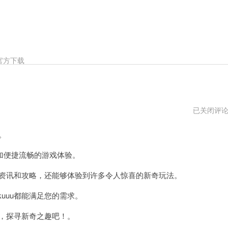
官方下载
ikuuu
已关闭评
最
新
。
官
网
vps
便捷流畅的游戏体验。
戏资讯和攻略，还能够体验到许多令人惊喜的新奇玩法。
uuu都能满足您的需求。
起，探寻新奇之趣吧！。