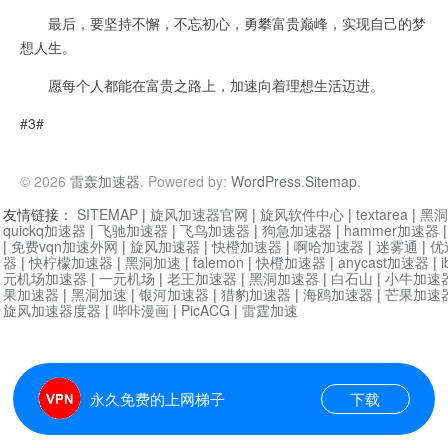
最后，要坚持不懈，不忘初心，勇攀富贵巅峰，实现自己的梦
想人生。
愿每个人都能在富贵之路上，加速向着理想生活迈进。
#3#
© 2026
雷轰加速器
. Powered by:
WordPress
.
Sitemap
.
友情链接：
SITEMAP
|
旋风加速器官网
|
旋风软件中心
|
textarea
|
黑洞
quickq加速器
|
飞驰加速器
|
飞鸟加速器
|
狗急加速器
|
hammer加速器
|
免费vqn加速外网
|
旋风加速器
|
快橙加速器
|
啊哈加速器
|
迷雾通
|
优
器
|
快柠檬加速器
|
黑洞加速
|
falemon
|
快橙加速器
|
anycast加速器
|
i
元机场加速器
|
一元机场
|
老王加速器
|
黑洞加速器
|
白石山
|
小牛加速
果加速器
|
黑洞加速
|
银河加速器
|
猎豹加速器
|
海鸥加速器
|
芒果加速
旋风加速器度器
|
哔咔漫画
|
PicACG
|
雷霆加速
永久免费的上网梯子
下载