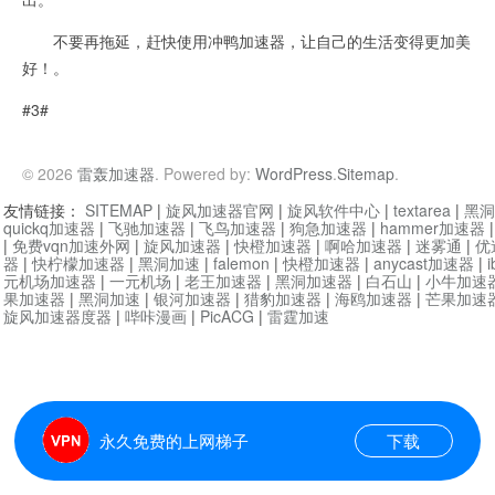
不要再拖延，赶快使用冲鸭加速器，让自己的生活变得更加美
好！。
#3#
© 2026
雷轰加速器
. Powered by:
WordPress
.
Sitemap
.
友情链接：
SITEMAP
|
旋风加速器官网
|
旋风软件中心
|
textarea
|
黑洞
quickq加速器
|
飞驰加速器
|
飞鸟加速器
|
狗急加速器
|
hammer加速器
|
免费vqn加速外网
|
旋风加速器
|
快橙加速器
|
啊哈加速器
|
迷雾通
|
优
器
|
快柠檬加速器
|
黑洞加速
|
falemon
|
快橙加速器
|
anycast加速器
|
i
元机场加速器
|
一元机场
|
老王加速器
|
黑洞加速器
|
白石山
|
小牛加速
果加速器
|
黑洞加速
|
银河加速器
|
猎豹加速器
|
海鸥加速器
|
芒果加速
旋风加速器度器
|
哔咔漫画
|
PicACG
|
雷霆加速
永久免费的上网梯子
下载