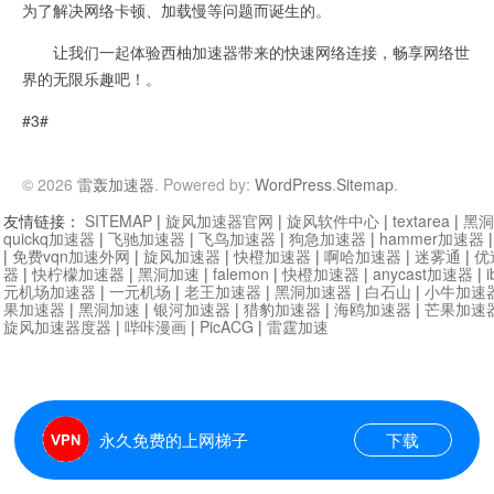
为了解决网络卡顿、加载慢等问题而诞生的。
让我们一起体验西柚加速器带来的快速网络连接，畅享网络世
界的无限乐趣吧！。
#3#
© 2026
雷轰加速器
. Powered by:
WordPress
.
Sitemap
.
友情链接：
SITEMAP
|
旋风加速器官网
|
旋风软件中心
|
textarea
|
黑洞
quickq加速器
|
飞驰加速器
|
飞鸟加速器
|
狗急加速器
|
hammer加速器
|
免费vqn加速外网
|
旋风加速器
|
快橙加速器
|
啊哈加速器
|
迷雾通
|
优
器
|
快柠檬加速器
|
黑洞加速
|
falemon
|
快橙加速器
|
anycast加速器
|
i
元机场加速器
|
一元机场
|
老王加速器
|
黑洞加速器
|
白石山
|
小牛加速
果加速器
|
黑洞加速
|
银河加速器
|
猎豹加速器
|
海鸥加速器
|
芒果加速
旋风加速器度器
|
哔咔漫画
|
PicACG
|
雷霆加速
永久免费的上网梯子
下载