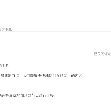
官方下载
小
已关闭评
火
箭
的工具。
加
速
器
加速器节点，我们能够更快地访问互联网上的内容。
节
点
。
破
解
版
选择最优的加速器节点进行连接。
。