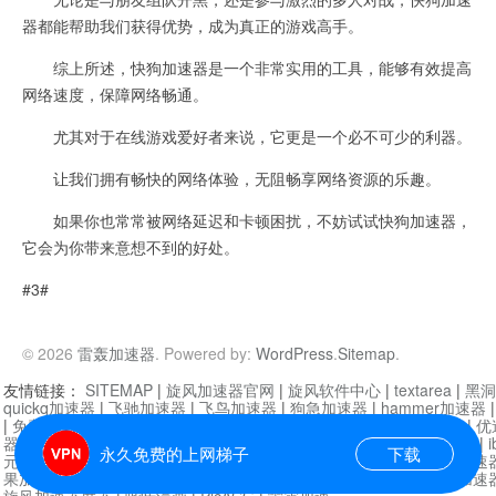
器都能帮助我们获得优势，成为真正的游戏高手。
综上所述，快狗加速器是一个非常实用的工具，能够有效提高
网络速度，保障网络畅通。
尤其对于在线游戏爱好者来说，它更是一个必不可少的利器。
让我们拥有畅快的网络体验，无阻畅享网络资源的乐趣。
如果你也常常被网络延迟和卡顿困扰，不妨试试快狗加速器，
它会为你带来意想不到的好处。
#3#
© 2026
雷轰加速器
. Powered by:
WordPress
.
Sitemap
.
友情链接：
SITEMAP
|
旋风加速器官网
|
旋风软件中心
|
textarea
|
黑洞
quickq加速器
|
飞驰加速器
|
飞鸟加速器
|
狗急加速器
|
hammer加速器
|
免费vqn加速外网
|
旋风加速器
|
快橙加速器
|
啊哈加速器
|
迷雾通
|
优
器
|
快柠檬加速器
|
黑洞加速
|
falemon
|
快橙加速器
|
anycast加速器
|
i
永久免费的上网梯子
下载
元机场加速器
|
一元机场
|
老王加速器
|
黑洞加速器
|
白石山
|
小牛加速
果加速器
|
黑洞加速
|
银河加速器
|
猎豹加速器
|
海鸥加速器
|
芒果加速