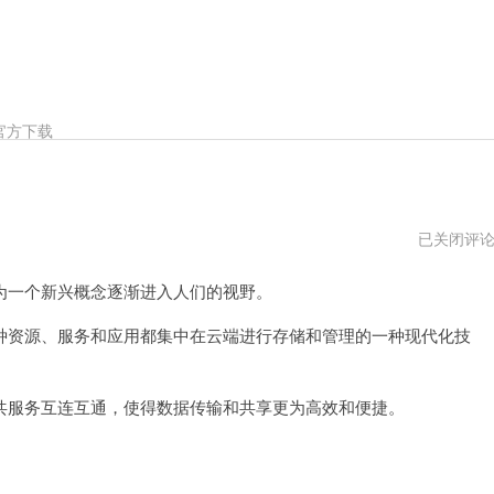
官方下载
猫
已关闭评
猫
云
一个新兴概念逐渐进入人们的视野。
打
不
开
资源、服务和应用都集中在云端进行存储和管理的一种现代化技
服务互连互通，使得数据传输和共享更为高效和便捷。