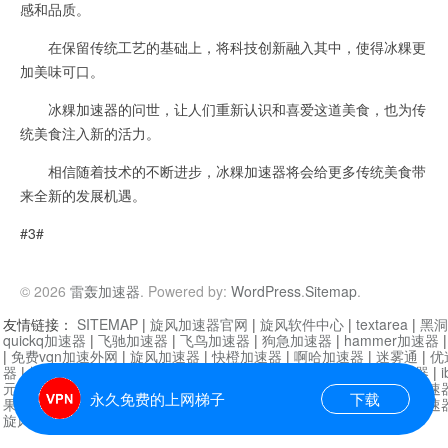
感和品质。
在保留传统工艺的基础上，将科技创新融入其中，使得冰粿更
加美味可口。
冰粿加速器的问世，让人们重新认识和喜爱这道美食，也为传
统美食注入新的活力。
相信随着技术的不断进步，冰粿加速器将会给更多传统美食带
来全新的发展机遇。
#3#
© 2026
雷轰加速器
. Powered by:
WordPress
.
Sitemap
.
友情链接：
SITEMAP
|
旋风加速器官网
|
旋风软件中心
|
textarea
|
黑洞
quickq加速器
|
飞驰加速器
|
飞鸟加速器
|
狗急加速器
|
hammer加速器
|
免费vqn加速外网
|
旋风加速器
|
快橙加速器
|
啊哈加速器
|
迷雾通
|
优
器
|
快柠檬加速器
|
黑洞加速
|
falemon
|
快橙加速器
|
anycast加速器
|
i
元机场加速器
|
一元机场
|
老王加速器
|
黑洞加速器
|
白石山
|
小牛加速
永久免费的上网梯子
下载
果加速器
|
黑洞加速
|
银河加速器
|
猎豹加速器
|
海鸥加速器
|
芒果加速
旋风加速器度器
|
哔咔漫画
|
PicACG
|
雷霆加速