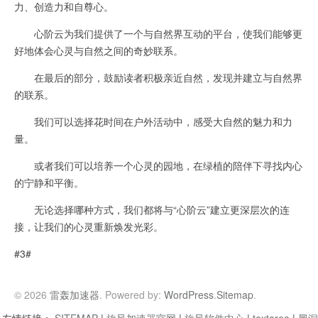
力、创造力和自尊心。
心阶云为我们提供了一个与自然界互动的平台，使我们能够更
好地体会心灵与自然之间的奇妙联系。
在最后的部分，鼓励读者积极亲近自然，发现并建立与自然界
的联系。
我们可以选择花时间在户外活动中，感受大自然的魅力和力
量。
或者我们可以培养一个心灵的园地，在绿植的陪伴下寻找内心
的宁静和平衡。
无论选择哪种方式，我们都将与“心阶云”建立更深层次的连
接，让我们的心灵重新焕发光彩。
#3#
© 2026
雷轰加速器
. Powered by:
WordPress
.
Sitemap
.