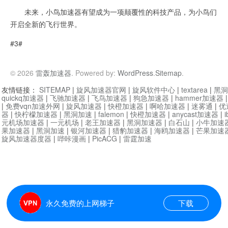
未来，小鸟加速器有望成为一项颠覆性的科技产品，为小鸟们
开启全新的飞行世界。
#3#
© 2026
雷轰加速器
. Powered by:
WordPress
.
Sitemap
.
友情链接：
SITEMAP
|
旋风加速器官网
|
旋风软件中心
|
textarea
|
黑洞
quickq加速器
|
飞驰加速器
|
飞鸟加速器
|
狗急加速器
|
hammer加速器
|
免费vqn加速外网
|
旋风加速器
|
快橙加速器
|
啊哈加速器
|
迷雾通
|
优
器
|
快柠檬加速器
|
黑洞加速
|
falemon
|
快橙加速器
|
anycast加速器
|
i
元机场加速器
|
一元机场
|
老王加速器
|
黑洞加速器
|
白石山
|
小牛加速
果加速器
|
黑洞加速
|
银河加速器
|
猎豹加速器
|
海鸥加速器
|
芒果加速
旋风加速器度器
|
哔咔漫画
|
PicACG
|
雷霆加速
永久免费的上网梯子
下载