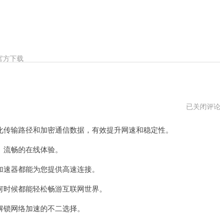
官方下载
速
已关闭评
鹰
加
传输路径和加密通信数据，有效提升网速和稳定性。
速
器
官
流畅的在线体验。
网
速器都能为您提供高速连接。
时候都能轻松畅游互联网世界。
锁网络加速的不二选择。