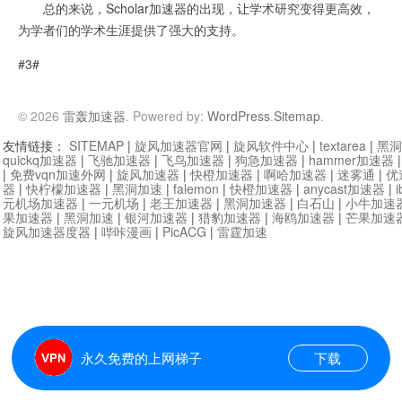
总的来说，Scholar加速器的出现，让学术研究变得更高效，
为学者们的学术生涯提供了强大的支持。
#3#
© 2026
雷轰加速器
. Powered by:
WordPress
.
Sitemap
.
友情链接：
SITEMAP
|
旋风加速器官网
|
旋风软件中心
|
textarea
|
黑洞
quickq加速器
|
飞驰加速器
|
飞鸟加速器
|
狗急加速器
|
hammer加速器
|
免费vqn加速外网
|
旋风加速器
|
快橙加速器
|
啊哈加速器
|
迷雾通
|
优
器
|
快柠檬加速器
|
黑洞加速
|
falemon
|
快橙加速器
|
anycast加速器
|
i
元机场加速器
|
一元机场
|
老王加速器
|
黑洞加速器
|
白石山
|
小牛加速
果加速器
|
黑洞加速
|
银河加速器
|
猎豹加速器
|
海鸥加速器
|
芒果加速
旋风加速器度器
|
哔咔漫画
|
PicACG
|
雷霆加速
永久免费的上网梯子
下载