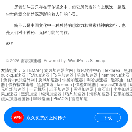
尽管筋斗云只存在于传说之中，但它所代表的向上飘逸、超脱
尘世的意义仍然深远影响着人们的心灵。
筋斗云是中国文化中一种独特的想象力和探索精神的象征，也
是人们对于神秘、无限可能的向往。
#3#
© 2026
雷轰加速器
. Powered by:
WordPress
.
Sitemap
.
友情链接：
SITEMAP
|
旋风加速器官网
|
旋风软件中心
|
textarea
|
黑洞
quickq加速器
|
飞驰加速器
|
飞鸟加速器
|
狗急加速器
|
hammer加速器
|
免费vqn加速外网
|
旋风加速器
|
快橙加速器
|
啊哈加速器
|
迷雾通
|
优
器
|
快柠檬加速器
|
黑洞加速
|
falemon
|
快橙加速器
|
anycast加速器
|
i
元机场加速器
|
一元机场
|
老王加速器
|
黑洞加速器
|
白石山
|
小牛加速
果加速器
|
黑洞加速
|
银河加速器
|
猎豹加速器
|
海鸥加速器
|
芒果加速
旋风加速器度器
|
哔咔漫画
|
PicACG
|
雷霆加速
永久免费的上网梯子
下载