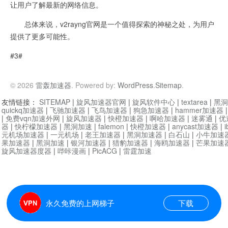
让用户了解最新的网络信息。
总体来说，v2rayng官网是一个值得探索的神秘之处，为用户
提供了更多可能性。
#3#
© 2026
雷轰加速器
. Powered by:
WordPress
.
Sitemap
.
友情链接：
SITEMAP
|
旋风加速器官网
|
旋风软件中心
|
textarea
|
黑洞
quickq加速器
|
飞驰加速器
|
飞鸟加速器
|
狗急加速器
|
hammer加速器
|
免费vqn加速外网
|
旋风加速器
|
快橙加速器
|
啊哈加速器
|
迷雾通
|
优
器
|
快柠檬加速器
|
黑洞加速
|
falemon
|
快橙加速器
|
anycast加速器
|
i
元机场加速器
|
一元机场
|
老王加速器
|
黑洞加速器
|
白石山
|
小牛加速
果加速器
|
黑洞加速
|
银河加速器
|
猎豹加速器
|
海鸥加速器
|
芒果加速
旋风加速器度器
|
哔咔漫画
|
PicACG
|
雷霆加速
永久免费的上网梯子
下载