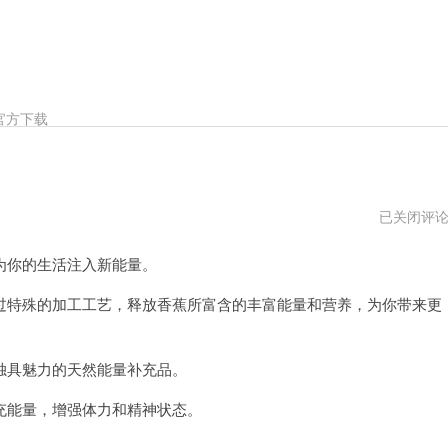
官方下载
香
已关闭评
蕉
加
你的生活注入新能量。
速
器
官
特殊的加工工艺，释放香蕉所富含的丰富能量和营养，为你带来更
网
网
址
具魅力的天然能量补充品。
能量，增强体力和精神状态。