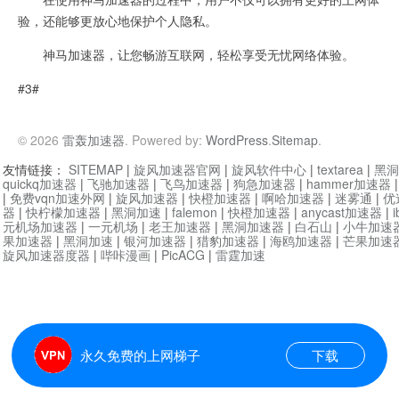
验，还能够更放心地保护个人隐私。
神马加速器，让您畅游互联网，轻松享受无忧网络体验。
#3#
© 2026
雷轰加速器
. Powered by:
WordPress
.
Sitemap
.
友情链接：
SITEMAP
|
旋风加速器官网
|
旋风软件中心
|
textarea
|
黑洞
quickq加速器
|
飞驰加速器
|
飞鸟加速器
|
狗急加速器
|
hammer加速器
|
免费vqn加速外网
|
旋风加速器
|
快橙加速器
|
啊哈加速器
|
迷雾通
|
优
器
|
快柠檬加速器
|
黑洞加速
|
falemon
|
快橙加速器
|
anycast加速器
|
i
元机场加速器
|
一元机场
|
老王加速器
|
黑洞加速器
|
白石山
|
小牛加速
果加速器
|
黑洞加速
|
银河加速器
|
猎豹加速器
|
海鸥加速器
|
芒果加速
旋风加速器度器
|
哔咔漫画
|
PicACG
|
雷霆加速
永久免费的上网梯子
下载