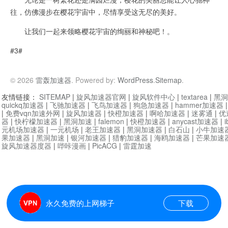
往，仿佛漫步在樱花宇宙中，尽情享受这无尽的美好。
让我们一起来领略樱花宇宙的绚丽和神秘吧！。
#3#
© 2026
雷轰加速器
. Powered by:
WordPress
.
Sitemap
.
友情链接：
SITEMAP
|
旋风加速器官网
|
旋风软件中心
|
textarea
|
黑洞
quickq加速器
|
飞驰加速器
|
飞鸟加速器
|
狗急加速器
|
hammer加速器
|
免费vqn加速外网
|
旋风加速器
|
快橙加速器
|
啊哈加速器
|
迷雾通
|
优
器
|
快柠檬加速器
|
黑洞加速
|
falemon
|
快橙加速器
|
anycast加速器
|
i
元机场加速器
|
一元机场
|
老王加速器
|
黑洞加速器
|
白石山
|
小牛加速
果加速器
|
黑洞加速
|
银河加速器
|
猎豹加速器
|
海鸥加速器
|
芒果加速
旋风加速器度器
|
哔咔漫画
|
PicACG
|
雷霆加速
永久免费的上网梯子
下载