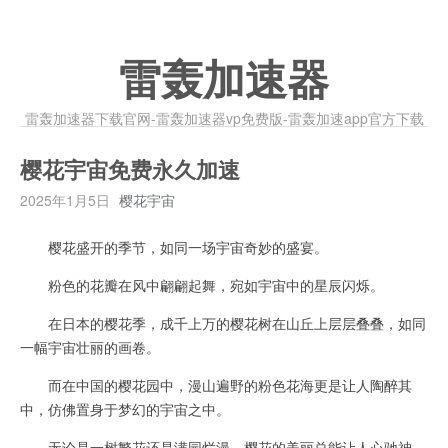
雷轰加速器
雷轰加速器下载官网-雷轰加速器vp免费版-雷轰加速app官方下载
樱花宇宙免费永久加速
2025年1月5日
樱花宇宙
樱花盛开的季节，如同一场宇宙奇妙的盛宴。
粉色的花瓣在风中翩翩起舞，宛如宇宙中的星辰闪烁。
在日本的樱花季，成千上万的樱花树在山丘上层层叠叠，如同
一幅宇宙壮丽的画卷。
而在中国的樱花园中，漫山遍野的粉色花海更是让人陶醉其
中，仿佛置身于梦幻的宇宙之中。
无论是一树繁花还是满园烂漫，樱花的美丽总能让人心驰神