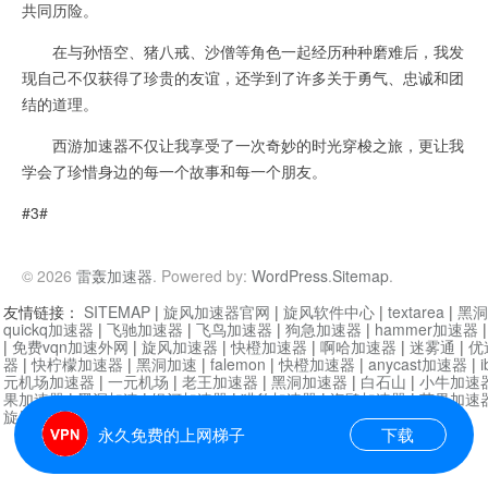
共同历险。
在与孙悟空、猪八戒、沙僧等角色一起经历种种磨难后，我发
现自己不仅获得了珍贵的友谊，还学到了许多关于勇气、忠诚和团
结的道理。
西游加速器不仅让我享受了一次奇妙的时光穿梭之旅，更让我
学会了珍惜身边的每一个故事和每一个朋友。
#3#
© 2026
雷轰加速器
. Powered by:
WordPress
.
Sitemap
.
友情链接：
SITEMAP
|
旋风加速器官网
|
旋风软件中心
|
textarea
|
黑洞
quickq加速器
|
飞驰加速器
|
飞鸟加速器
|
狗急加速器
|
hammer加速器
|
免费vqn加速外网
|
旋风加速器
|
快橙加速器
|
啊哈加速器
|
迷雾通
|
优
器
|
快柠檬加速器
|
黑洞加速
|
falemon
|
快橙加速器
|
anycast加速器
|
i
元机场加速器
|
一元机场
|
老王加速器
|
黑洞加速器
|
白石山
|
小牛加速
果加速器
|
黑洞加速
|
银河加速器
|
猎豹加速器
|
海鸥加速器
|
芒果加速
旋风加速器度器
|
哔咔漫画
|
PicACG
|
雷霆加速
永久免费的上网梯子
下载