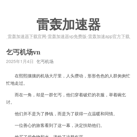
雷轰加速器
雷轰加速器下载官网-雷轰加速器vp免费版-雷轰加速app官方下载
乞丐机场vn
2025年1月4日
乞丐机场
在熙熙攘攘的机场大厅里，人头攒动，形形色色的人群匆匆忙
忙地走过。
而在一角，却是一群乞丐，他们穿着破烂的衣服，举着碗乞
讨。
他们并不是为了挣钱，而是为了获得一点温暖和同情。
一位善心的旅客看到了这一幕，决定扶助他们。
他买了些食物和水，递给了这群乞丐。