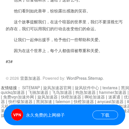
他们看到如此善举，纷纷露出感激的笑容。
这个故事提醒我们，在这个喧嚣的世界里，我们不要漠视乞丐
的存在，我们可以用我们的行动去改变他们的命运。
让我们一起伸出援手，给予他们一些帮助和关爱。
因为在这个世界上，每个人都值得被尊重和关爱。
#3#
© 2026
雷轰加速器
. Powered by:
WordPress
.
Sitemap
.
友情链接：
SITEMAP
|
旋风加速器官网
|
旋风软件中心
|
textarea
|
黑洞
quickq加速器
|
飞驰加速器
|
飞鸟加速器
|
狗急加速器
|
hammer加速器
|
免费vqn加速外网
|
旋风加速器
|
快橙加速器
|
啊哈加速器
|
迷雾通
|
优
器
|
快柠檬加速器
|
黑洞加速
|
falemon
|
快橙加速器
|
anycast加速器
|
i
元机场加速器
|
一元机场
|
老王加速器
|
黑洞加速器
|
白石山
|
小牛加速
果加速器
|
黑洞加速
|
银河加速器
|
猎豹加速器
|
海鸥加速器
|
芒果加速
永久免费的上网梯子
下载
旋风加速器度器
|
哔咔漫画
|
PicACG
|
雷霆加速