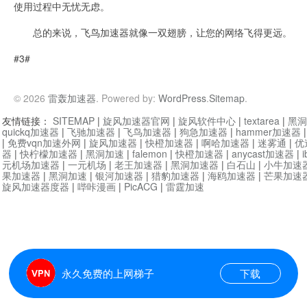
使用过程中无忧无虑。
总的来说，飞鸟加速器就像一双翅膀，让您的网络飞得更远。
#3#
© 2026
雷轰加速器
. Powered by:
WordPress
.
Sitemap
.
友情链接：
SITEMAP
|
旋风加速器官网
|
旋风软件中心
|
textarea
|
黑洞
quickq加速器
|
飞驰加速器
|
飞鸟加速器
|
狗急加速器
|
hammer加速器
|
免费vqn加速外网
|
旋风加速器
|
快橙加速器
|
啊哈加速器
|
迷雾通
|
优
器
|
快柠檬加速器
|
黑洞加速
|
falemon
|
快橙加速器
|
anycast加速器
|
i
元机场加速器
|
一元机场
|
老王加速器
|
黑洞加速器
|
白石山
|
小牛加速
果加速器
|
黑洞加速
|
银河加速器
|
猎豹加速器
|
海鸥加速器
|
芒果加速
旋风加速器度器
|
哔咔漫画
|
PicACG
|
雷霆加速
永久免费的上网梯子
下载