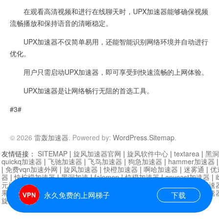
在观看高清视频和进行在线聊天时，UPX加速器能够确保视频
流畅播放和保持语音的清晰稳定。
UPX加速器不仅简单易用，还能智能识别网络环境并自动进行
优化。
用户只需启动UPX加速器，即可享受到快速流畅的上网体验。
UPX加速器是让网络畅行无阻的首选工具。
#3#
© 2026
雷轰加速器
. Powered by:
WordPress
.
Sitemap
.
友情链接：
SITEMAP
|
旋风加速器官网
|
旋风软件中心
|
textarea
|
黑洞
quickq加速器
|
飞驰加速器
|
飞鸟加速器
|
狗急加速器
|
hammer加速器
|
免费vqn加速外网
|
旋风加速器
|
快橙加速器
|
啊哈加速器
|
迷雾通
|
优
器
|
快柠檬加速器
|
黑洞加速
|
falemon
|
快橙加速器
|
anycast加速器
|
i
元机场加速器
|
一元机场
|
老王加速器
|
黑洞加速器
|
白石山
|
小牛加速
果加速器
|
黑洞加速
|
银河加速器
|
猎豹加速器
|
海鸥加速器
|
芒果加速
永久免费的上网梯子
下载
旋风加速器度器
|
哔咔漫画
|
PicACG
|
雷霆加速