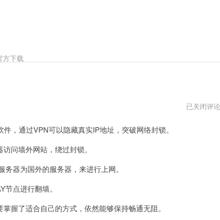
官方下载
怎
已关闭评
么
爬
件，通过VPN可以隐藏真实IP地址，突破网络封锁。
梯
子
外
访问墙外网站，绕过封锁。
上
网
服务器为国外的服务器，来进行上网。
破
解
版
Y节点进行翻墙。
掌握了适合自己的方式，依然能够保持畅通无阻。