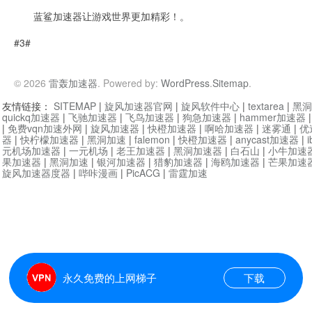
蓝鲨加速器让游戏世界更加精彩！。
#3#
© 2026
雷轰加速器
. Powered by:
WordPress
.
Sitemap
.
友情链接：
SITEMAP
|
旋风加速器官网
|
旋风软件中心
|
textarea
|
黑洞
quickq加速器
|
飞驰加速器
|
飞鸟加速器
|
狗急加速器
|
hammer加速器
|
免费vqn加速外网
|
旋风加速器
|
快橙加速器
|
啊哈加速器
|
迷雾通
|
优
器
|
快柠檬加速器
|
黑洞加速
|
falemon
|
快橙加速器
|
anycast加速器
|
i
元机场加速器
|
一元机场
|
老王加速器
|
黑洞加速器
|
白石山
|
小牛加速
果加速器
|
黑洞加速
|
银河加速器
|
猎豹加速器
|
海鸥加速器
|
芒果加速
旋风加速器度器
|
哔咔漫画
|
PicACG
|
雷霆加速
永久免费的上网梯子
下载