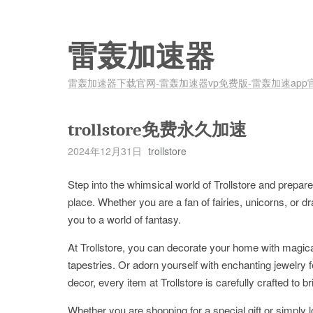
雷轰加速器
雷轰加速器下载官网-雷轰加速器vp免费版-雷轰加速app
trollstore免费永久加速
2024年12月31日
trollstore
Step into the whimsical world of Trollstore and prepare
place. Whether you are a fan of fairies, unicorns, or dra
you to a world of fantasy.
At Trollstore, you can decorate your home with magica
tapestries. Or adorn yourself with enchanting jewelr
decor, every item at Trollstore is carefully crafted to br
Whether you are shopping for a special gift or simply loo