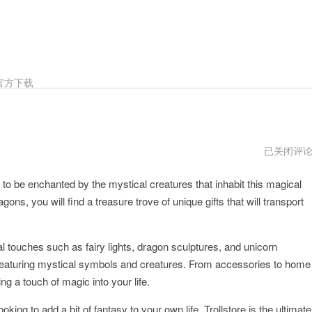
官方下载
trollstore
已关闭评
免
费
 to be enchanted by the mystical creatures that inhabit this magical
永
久
gons, you will find a treasure trove of unique gifts that will transport
加
速
l touches such as fairy lights, dragon sculptures, and unicorn
y featuring mystical symbols and creatures. From accessories to home
ing a touch of magic into your life.
king to add a bit of fantasy to your own life, Trollstore is the ultimate