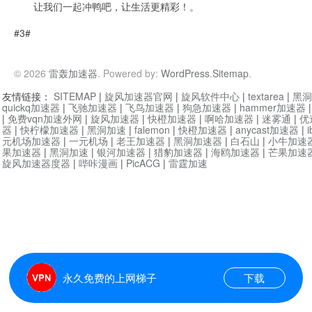
让我们一起冲鸭吧，让生活更精彩！。
#3#
© 2026
雷轰加速器
. Powered by:
WordPress
.
Sitemap
.
友情链接：
SITEMAP
|
旋风加速器官网
|
旋风软件中心
|
textarea
|
黑洞
quickq加速器
|
飞驰加速器
|
飞鸟加速器
|
狗急加速器
|
hammer加速器
|
免费vqn加速外网
|
旋风加速器
|
快橙加速器
|
啊哈加速器
|
迷雾通
|
优
器
|
快柠檬加速器
|
黑洞加速
|
falemon
|
快橙加速器
|
anycast加速器
|
i
元机场加速器
|
一元机场
|
老王加速器
|
黑洞加速器
|
白石山
|
小牛加速
果加速器
|
黑洞加速
|
银河加速器
|
猎豹加速器
|
海鸥加速器
|
芒果加速
旋风加速器度器
|
哔咔漫画
|
PicACG
|
雷霆加速
永久免费的上网梯子
下载