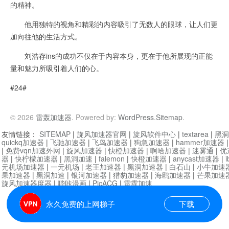
的精神。
他用独特的视角和精彩的内容吸引了无数人的眼球，让人们更
加向往他的生活方式。
刘浩存ins的成功不仅在于内容本身，更在于他所展现的正能
量和魅力所吸引着人们的心。
#24#
© 2026
雷轰加速器
. Powered by:
WordPress
.
Sitemap
.
友情链接：
SITEMAP
|
旋风加速器官网
|
旋风软件中心
|
textarea
|
黑洞
quickq加速器
|
飞驰加速器
|
飞鸟加速器
|
狗急加速器
|
hammer加速器
|
免费vqn加速外网
|
旋风加速器
|
快橙加速器
|
啊哈加速器
|
迷雾通
|
优
器
|
快柠檬加速器
|
黑洞加速
|
falemon
|
快橙加速器
|
anycast加速器
|
i
元机场加速器
|
一元机场
|
老王加速器
|
黑洞加速器
|
白石山
|
小牛加速
果加速器
|
黑洞加速
|
银河加速器
|
猎豹加速器
|
海鸥加速器
|
芒果加速
旋风加速器度器
|
哔咔漫画
|
PicACG
|
雷霆加速
永久免费的上网梯子
下载