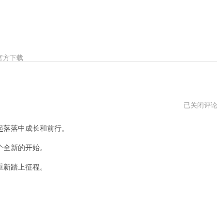
官方下载
起
已关闭评
官
网
落落中成长和前行。
个全新的开始。
重新踏上征程。