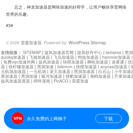
总之，神龙加速器是网络加速的好帮手，让用户畅快享受网络
世界的乐趣。
#3#
© 2026
雷轰加速器
. Powered by:
WordPress
.
Sitemap
.
友情链接：
SITEMAP
|
旋风加速器官网
|
旋风软件中心
|
textarea
|
黑洞
quickq加速器
|
飞驰加速器
|
飞鸟加速器
|
狗急加速器
|
hammer加速器
|
免费vqn加速外网
|
旋风加速器
|
快橙加速器
|
啊哈加速器
|
迷雾通
|
优
器
|
快柠檬加速器
|
黑洞加速
|
falemon
|
快橙加速器
|
anycast加速器
|
i
元机场加速器
|
一元机场
|
老王加速器
|
黑洞加速器
|
白石山
|
小牛加速
果加速器
|
黑洞加速
|
银河加速器
|
猎豹加速器
|
海鸥加速器
|
芒果加速
旋风加速器度器
|
哔咔漫画
|
PicACG
|
雷霆加速
永久免费的上网梯子
下载