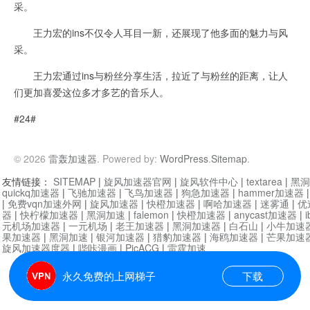
采。
王力宏的ins不仅令人耳目一新，还展现了他多面的魅力与风
采。
王力宏通过ins与粉丝分享生活，拉近了与粉丝的距离，让人
们更加喜爱这位多才多艺的音乐人。
#24#
© 2026
雷轰加速器
. Powered by:
WordPress
.
Sitemap
.
友情链接：
SITEMAP
|
旋风加速器官网
|
旋风软件中心
|
textarea
|
黑洞
quickq加速器
|
飞驰加速器
|
飞鸟加速器
|
狗急加速器
|
hammer加速器
|
免费vqn加速外网
|
旋风加速器
|
快橙加速器
|
啊哈加速器
|
迷雾通
|
优
器
|
快柠檬加速器
|
黑洞加速
|
falemon
|
快橙加速器
|
anycast加速器
|
i
元机场加速器
|
一元机场
|
老王加速器
|
黑洞加速器
|
白石山
|
小牛加速
果加速器
|
黑洞加速
|
银河加速器
|
猎豹加速器
|
海鸥加速器
|
芒果加速
旋风加速器度器
|
哔咔漫画
|
PicACG
|
雷霆加速
永久免费的上网梯子
下载