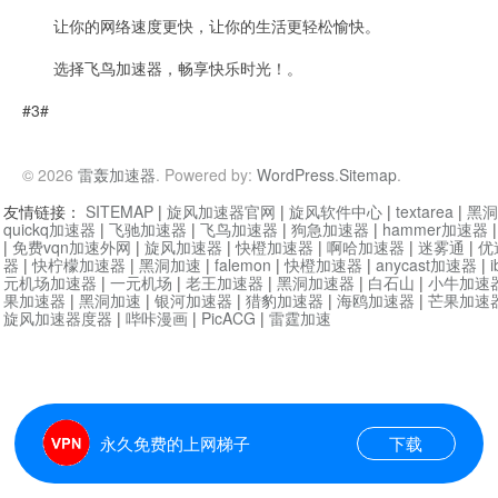
让你的网络速度更快，让你的生活更轻松愉快。
选择飞鸟加速器，畅享快乐时光！。
#3#
© 2026
雷轰加速器
. Powered by:
WordPress
.
Sitemap
.
友情链接：
SITEMAP
|
旋风加速器官网
|
旋风软件中心
|
textarea
|
黑洞
quickq加速器
|
飞驰加速器
|
飞鸟加速器
|
狗急加速器
|
hammer加速器
|
免费vqn加速外网
|
旋风加速器
|
快橙加速器
|
啊哈加速器
|
迷雾通
|
优
器
|
快柠檬加速器
|
黑洞加速
|
falemon
|
快橙加速器
|
anycast加速器
|
i
元机场加速器
|
一元机场
|
老王加速器
|
黑洞加速器
|
白石山
|
小牛加速
果加速器
|
黑洞加速
|
银河加速器
|
猎豹加速器
|
海鸥加速器
|
芒果加速
旋风加速器度器
|
哔咔漫画
|
PicACG
|
雷霆加速
永久免费的上网梯子
下载